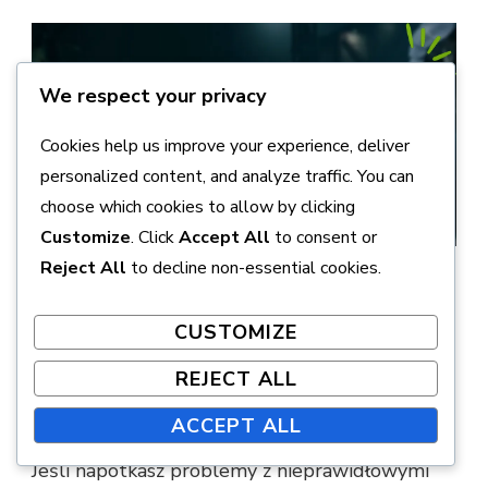
We respect your privacy
Cookies help us improve your experience, deliver
personalized content, and analyze traffic. You can
choose which cookies to allow by clicking
Customize
. Click
Accept All
to consent or
Reject All
to decline non-essential cookies.
Jakie są opcje zwrotu lub
wymiany dla
CUSTOMIZE
nieprawidłowych kodów
REJECT ALL
portfela?
ACCEPT ALL
Jeśli napotkasz problemy z nieprawidłowymi