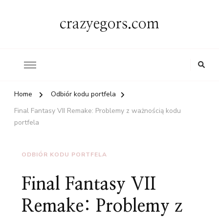
crazyegors.com
Home
Odbiór kodu portfela
Final Fantasy VII Remake: Problemy z ważnością kodu
portfela
ODBIÓR KODU PORTFELA
Final Fantasy VII
Remake: Problemy z