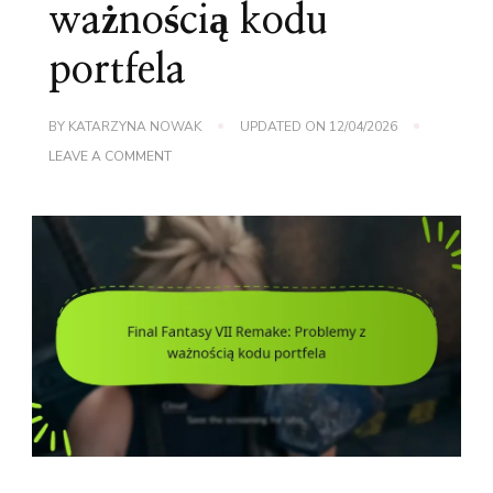
ważnością kodu
portfela
BY
KATARZYNA NOWAK
UPDATED ON
12/04/2026
ON
LEAVE A COMMENT
FINAL
FANTASY
VII
REMAKE:
PROBLEMY
Z
WAŻNOŚCIĄ
KODU
PORTFELA