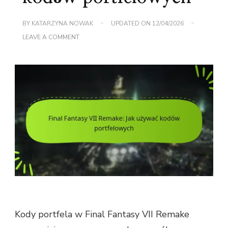
BY
KATARZYNA NOWAK
UPDATED ON
12/04/2026
ON
LEAVE A COMMENT
FINAL
FANTASY
VII
REMAKE:
JAK
UŻYWAĆ
KODÓW
PORTFELOWYCH
Kody portfela w Final Fantasy VII Remake