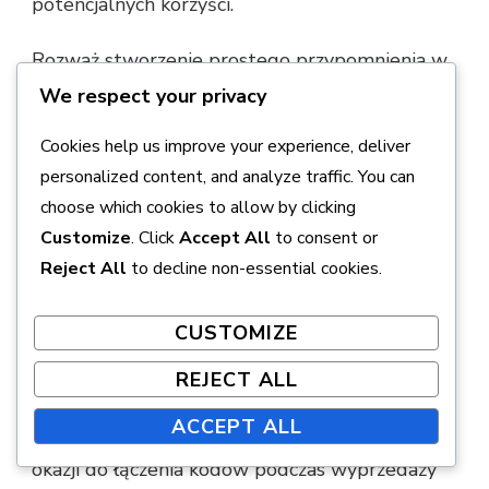
potencjalnych korzyści.
Rozważ stworzenie prostego przypomnienia w
kalendarzu dla każdego kodu, który uzyskasz.
We respect your privacy
W ten sposób możesz zaplanować swoje
Cookies help us improve your experience, deliver
wydatki i upewnić się, że wykorzystasz
personalized content, and analyze traffic. You can
wszystkie dostępne kody portfela w
choose which cookies to allow by clicking
odpowiednim czasie.
Customize
. Click
Accept All
to consent or
Reject All
to decline non-essential cookies.
Strategicznie łącz kody
CUSTOMIZE
Łączenie kodów portfela może
maksymalizować ich skuteczność, szczególnie
REJECT ALL
jeśli masz wiele kodów, które można
ACCEPT ALL
zastosować do tego samego zakupu. Szukaj
okazji do łączenia kodów podczas wyprzedaży