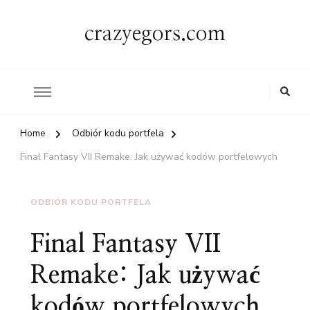
crazyegors.com
Home
Odbiór kodu portfela
Final Fantasy VII Remake: Jak używać kodów portfelowych
ODBIÓR KODU PORTFELA
Final Fantasy VII
Remake: Jak używać
kodów portfelowych