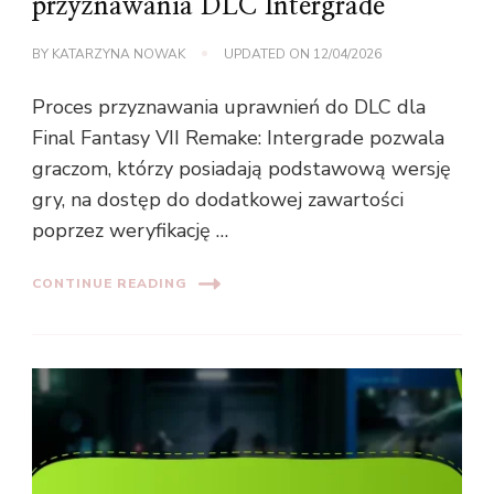
przyznawania DLC Intergrade
BY
KATARZYNA NOWAK
UPDATED ON
12/04/2026
Proces przyznawania uprawnień do DLC dla
Final Fantasy VII Remake: Intergrade pozwala
graczom, którzy posiadają podstawową wersję
gry, na dostęp do dodatkowej zawartości
poprzez weryfikację …
CONTINUE READING