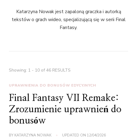
Katarzyna Nowak jest zapaloną graczka i autorką
tekstów o grach wideo, specjalizującą się w serii Final
Fantasy.
Showing: 1 - 10 of 46 RESULTS
UPRAWNIENIA DO BONUSÓW EDYCYJNYCH
Final Fantasy VII Remake:
Zrozumienie uprawnień do
bonusów
BY
KATARZYNA NOWAK
UPDATED ON
12/04/2026