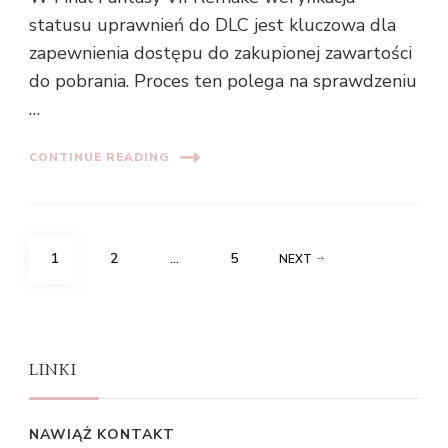
statusu uprawnień do DLC jest kluczowa dla
zapewnienia dostępu do zakupionej zawartości
do pobrania. Proces ten polega na sprawdzeniu
…
CONTINUE READING
Posts
PAGE
PAGE
PAGE
1
2
…
5
NEXT
pagination
LINKI
NAWIĄŻ KONTAKT