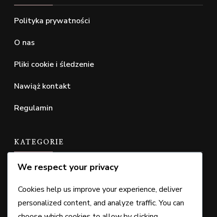
Polityka prywatności
O nas
Pliki cookie i śledzenie
Nawiąż kontakt
Regulamin
KATEGORIE
We respect your privacy
Odbiór kodu portfela
Roszczenia dotyczące uprawnień do DLC
Cookies help us improve your experience, deliver
personalized content, and analyze traffic. You can
Uprawnienia do bonusów edycyjnych
choose which cookies to allow by clicking