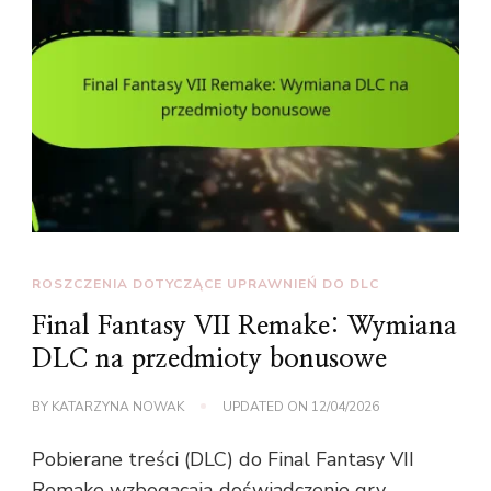
ROSZCZENIA DOTYCZĄCE UPRAWNIEŃ DO DLC
Final Fantasy VII Remake: Wymiana
DLC na przedmioty bonusowe
BY
KATARZYNA NOWAK
UPDATED ON
12/04/2026
Pobierane treści (DLC) do Final Fantasy VII
Remake wzbogacają doświadczenie gry,