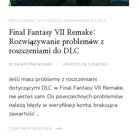
ROSZCZENIA DOTYCZĄCE UPRAWNIEŃ DO DLC
Final Fantasy VII Remake:
Rozwiązywanie problemów z
roszczeniami do DLC
BY
KATARZYNA NOWAK
UPDATED ON
12/04/2026
Jeśli masz problemy z roszczeniami
dotyczącymi DLC w Final Fantasy VII Remake,
nie jesteś sam. Do powszechnych problemów
należą błędy w weryfikacji konta, brakująca
zawartość …
CONTINUE READING