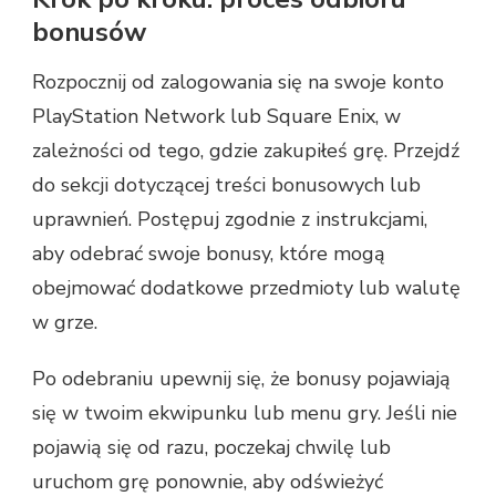
bonusów
Rozpocznij od zalogowania się na swoje konto
PlayStation Network lub Square Enix, w
zależności od tego, gdzie zakupiłeś grę. Przejdź
do sekcji dotyczącej treści bonusowych lub
uprawnień. Postępuj zgodnie z instrukcjami,
aby odebrać swoje bonusy, które mogą
obejmować dodatkowe przedmioty lub walutę
w grze.
Po odebraniu upewnij się, że bonusy pojawiają
się w twoim ekwipunku lub menu gry. Jeśli nie
pojawią się od razu, poczekaj chwilę lub
uruchom grę ponownie, aby odświeżyć