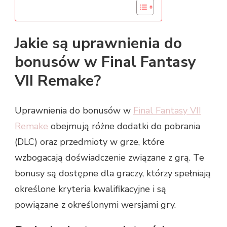
Jakie są uprawnienia do
bonusów w Final Fantasy
VII Remake?
Uprawnienia do bonusów w
Final Fantasy VII
Remake
obejmują różne dodatki do pobrania
(DLC) oraz przedmioty w grze, które
wzbogacają doświadczenie związane z grą. Te
bonusy są dostępne dla graczy, którzy spełniają
określone kryteria kwalifikacyjne i są
powiązane z określonymi wersjami gry.