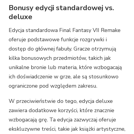
Bonusy edycji standardowej vs.
deluxe
Edycja standardowa Final Fantasy VII Remake
oferuje podstawowe funkcje rozgrywki i
dostęp do głównej fabuły. Gracze otrzymują
kilka bonusowych przedmiotów, takich jak
unikalne bronie lub materia, które wzbogacają
ich doświadczenie w grze, ale są stosunkowo
ograniczone pod względem zakresu.
W przeciwieństwie do tego, edycja deluxe
zawiera dodatkowe korzyści, które znacznie
wzbogacają grę. Ta edycja zazwyczaj oferuje
ekskluzywne treści, takie jak książki artystyczne,