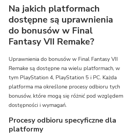
Na jakich platformach
dostępne są uprawnienia
do bonusów w Final
Fantasy VII Remake?
Uprawnienia do bonusów w Final Fantasy VII
Remake są dostępne na wielu platformach, w
tym PlayStation 4, PlayStation 5 i PC. Każda
platforma ma określone procesy odbioru tych
bonusów, które mogą się różnić pod względem
dostępności i wymagań.
Procesy odbioru specyficzne dla
platformy