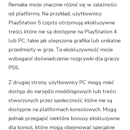
Remake może znacznie różnić się w zależności
od platformy. Na przykład, użytkownicy
PlayStation 5 często otrzymują ekskluzywne
treści, które nie są dostępne na PlayStation 4
lub PC, takie jak ulepszona grafika lub unikalne
przedmioty w grze. Ta ekskluzywność może
wzbogacić doświadczenie rozgrywki dla graczy
PS5.
Z drugiej strony, użytkownicy PC mogą mieć
dostęp do narzędzi moddingowych lub treści
stworzonych przez społeczność, które nie są
dostępne na platformach konsolowych. Mogą
jednak przegapić niektóre bonusy ekskluzywne
dla konsol, które mogą obejmować specjalne