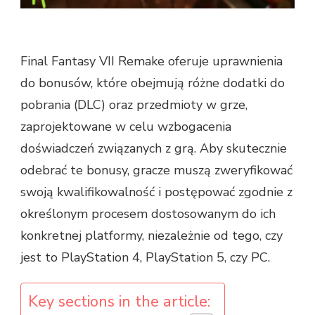
Final Fantasy VII Remake oferuje uprawnienia
do bonusów, które obejmują różne dodatki do
pobrania (DLC) oraz przedmioty w grze,
zaprojektowane w celu wzbogacenia
doświadczeń związanych z grą. Aby skutecznie
odebrać te bonusy, gracze muszą zweryfikować
swoją kwalifikowalność i postępować zgodnie z
określonym procesem dostosowanym do ich
konkretnej platformy, niezależnie od tego, czy
jest to PlayStation 4, PlayStation 5, czy PC.
Key sections in the article: