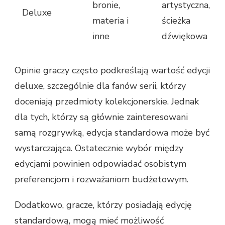
bronie,
artystyczna,
Deluxe
materia i
ścieżka
inne
dźwiękowa
Opinie graczy często podkreślają wartość edycji
deluxe, szczególnie dla fanów serii, którzy
doceniają przedmioty kolekcjonerskie. Jednak
dla tych, którzy są głównie zainteresowani
samą rozgrywką, edycja standardowa może być
wystarczająca. Ostatecznie wybór między
edycjami powinien odpowiadać osobistym
preferencjom i rozważaniom budżetowym.
Dodatkowo, gracze, którzy posiadają edycję
standardową, mogą mieć możliwość