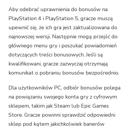
Aby odebrać uprawnienia do bonusów na
PlayStation 4 i PlayStation 5, gracze muszą
upewnić się, że ich gra jest zaktualizowana do
najnowszej wersji. Następnie mogą przejść do
głównego menu gry i poszukać powiadomień
dotyczących treści bonusowych. Jeśli są
kwalifikowani, gracze zazwyczaj otrzymają
komunikat o pobraniu bonusów bezpośrednio.
Dla użytkowników PC, odbiór bonusów polega
na powiązaniu swojego konta gry z cyfrowym
sklepem, takim jak Steam lub Epic Games
Store. Gracze powinni sprawdzić odpowiedni
sklep pod kątem jakichkolwiek banerów