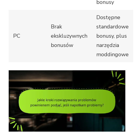
bonusy
Dostępne
Brak
standardowe
PC
ekskluzywnych
bonusy, plus
bonusów
narzędzia
moddingowe