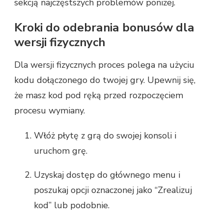
sekcją najczęstszych problemów poniżej.
Kroki do odebrania bonusów dla
wersji fizycznych
Dla wersji fizycznych proces polega na użyciu
kodu dołączonego do twojej gry. Upewnij się,
że masz kod pod ręką przed rozpoczęciem
procesu wymiany.
Włóż płytę z grą do swojej konsoli i
uruchom grę.
Uzyskaj dostęp do głównego menu i
poszukaj opcji oznaczonej jako “Zrealizuj
kod” lub podobnie.