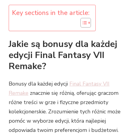
Key sections in the article:
Jakie są bonusy dla każdej
edycji Final Fantasy VII
Remake?
Bonusy dla każdej edycji
Final Fantasy VII
Remake
znacznie się różnią, oferując graczom
różne treści w grze i fizyczne przedmioty
kolekcjonerskie. Zrozumienie tych różnic może
pomóc w wyborze edycji, która najlepiej
odpowiada twoim preferencjom i budżetowi.