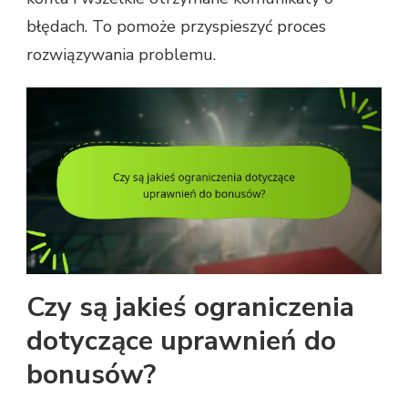
błędach. To pomoże przyspieszyć proces
rozwiązywania problemu.
Czy są jakieś ograniczenia
dotyczące uprawnień do
bonusów?