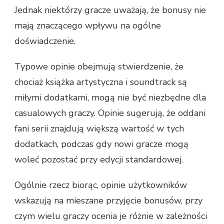
Jednak niektórzy gracze uważają, że bonusy nie
mają znaczącego wpływu na ogólne
doświadczenie.
Typowe opinie obejmują stwierdzenie, że
chociaż książka artystyczna i soundtrack są
miłymi dodatkami, mogą nie być niezbędne dla
casualowych graczy. Opinie sugerują, że oddani
fani serii znajdują większą wartość w tych
dodatkach, podczas gdy nowi gracze mogą
woleć pozostać przy edycji standardowej.
Ogólnie rzecz biorąc, opinie użytkowników
wskazują na mieszane przyjęcie bonusów, przy
czym wielu graczy ocenia je różnie w zależności