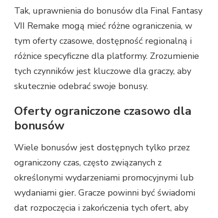
Tak, uprawnienia do bonusów dla Final Fantasy
VII Remake mogą mieć różne ograniczenia, w
tym oferty czasowe, dostępność regionalną i
różnice specyficzne dla platformy. Zrozumienie
tych czynników jest kluczowe dla graczy, aby
skutecznie odebrać swoje bonusy.
Oferty ograniczone czasowo dla
bonusów
Wiele bonusów jest dostępnych tylko przez
ograniczony czas, często związanych z
określonymi wydarzeniami promocyjnymi lub
wydaniami gier. Gracze powinni być świadomi
dat rozpoczęcia i zakończenia tych ofert, aby