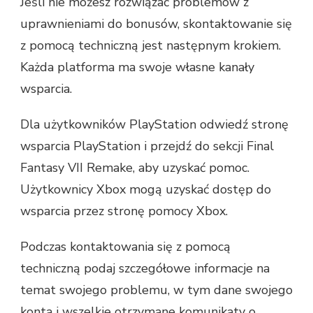
Jeśli nie możesz rozwiązać problemów z
uprawnieniami do bonusów, skontaktowanie się
z pomocą techniczną jest następnym krokiem.
Każda platforma ma swoje własne kanały
wsparcia.
Dla użytkowników PlayStation odwiedź stronę
wsparcia PlayStation i przejdź do sekcji Final
Fantasy VII Remake, aby uzyskać pomoc.
Użytkownicy Xbox mogą uzyskać dostęp do
wsparcia przez stronę pomocy Xbox.
Podczas kontaktowania się z pomocą
techniczną podaj szczegółowe informacje na
temat swojego problemu, w tym dane swojego
konta i wszelkie otrzymane komunikaty o